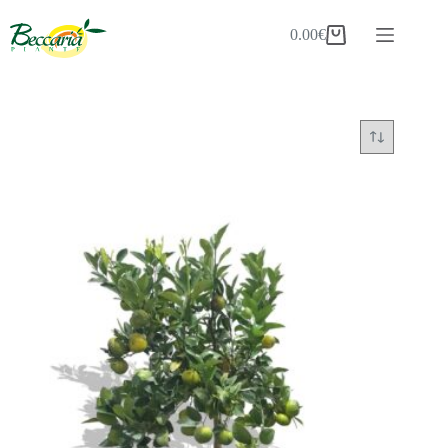
Salta
al
0.00
€
Carrello
contenuto