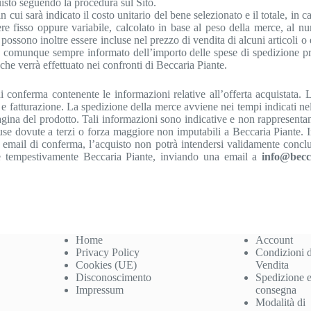
uisto seguendo la procedura sul Sito.
cui sarà indicato il costo unitario del bene selezionato e il totale, in cas
e fisso oppure variabile, calcolato in base al peso della merce, al nume
ssono inoltre essere incluse nel prezzo di vendita di alcuni articoli o es
 comunque sempre informato dell’importo delle spese di spedizione pri
he verrà effettuato nei confronti di Beccaria Piante.
conferma contenente le informazioni relative all’offerta acquistata. L
 e fatturazione. La spedizione della merce avviene nei tempi indicati n
pagina del prodotto. Tali informazioni sono indicative e non rappresent
cause dovute a terzi o forza maggiore non imputabili a Beccaria Piante. 
a email di conferma, l’acquisto non potrà intendersi validamente concl
are tempestivamente Beccaria Piante, inviando una email a
info@becc
Home
Account
Privacy Policy
Condizioni d
Cookies (UE)
Vendita
Disconoscimento
Spedizione 
Impressum
consegna
Modalità di