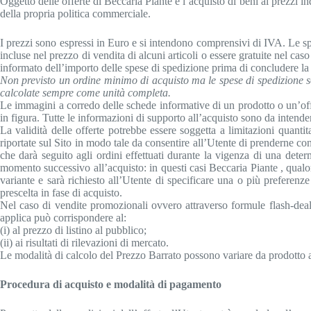
Oggetto delle offerte di Beccaria Piante è l’acquisto di beni ai prezzi in
della propria politica commerciale.
I prezzi sono espressi in Euro e si intendono comprensivi di IVA. Le spe
incluse nel prezzo di vendita di alcuni articoli o essere gratuite nel c
informato dell’importo delle spese di spedizione prima di concludere la 
Non previsto un ordine minimo di acquisto ma le spese di spedizione s
calcolate sempre come unità completa.
Le immagini a corredo delle schede informative di un prodotto o un’offe
in figura. Tutte le informazioni di supporto all’acquisto sono da intender
La validità delle offerte potrebbe essere soggetta a limitazioni quantita
riportate sul Sito in modo tale da consentire all’Utente di prenderne co
che darà seguito agli ordini effettuati durante la vigenza di una deter
momento successivo all’acquisto: in questi casi Beccaria Piante , qualor
variante e sarà richiesto all’Utente di specificare una o più preferenz
prescelta in fase di acquisto.
Nel caso di vendite promozionali ovvero attraverso formule flash-deal 
applica può corrispondere al:
(i) al prezzo di listino al pubblico;
(ii) ai risultati di rilevazioni di mercato.
Le modalità di calcolo del Prezzo Barrato possono variare da prodotto 
Procedura di acquisto e modalità di pagamento