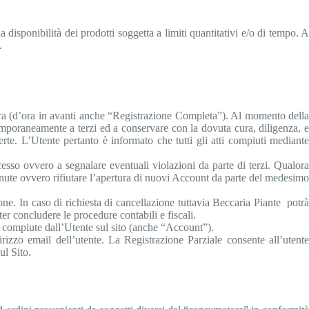
isponibilità dei prodotti soggetta a limiti quantitativi e/o di tempo. A
.
cedura (d’ora in avanti anche “Registrazione Completa”). Al momento della
mporaneamente a terzi ed a conservare con la dovuta cura, diligenza, e
ferte. L’Utente pertanto è informato che tutti gli atti compiuti mediante
esso ovvero a segnalare eventuali violazioni da parte di terzi. Qualora
tenute ovvero rifiutare l’apertura di nuovi Account da parte del medesimo
ne. In caso di richiesta di cancellazione tuttavia Beccaria Piante potrà
er concludere le procedure contabili e fiscali.
tà compiute dall’Utente sul sito (anche “Account”).
irizzo email dell’utente. La Registrazione Parziale consente all’utente
ul Sito.