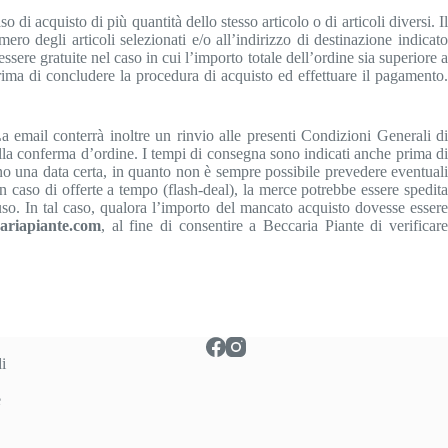
o di acquisto di più quantità dello stesso articolo o di articoli diversi. Il
ro degli articoli selezionati e/o all’indirizzo di destinazione indicato
sere gratuite nel caso in cui l’importo totale dell’ordine sia superiore a
ma di concludere la procedura di acquisto ed effettuare il pagamento.
a email conterrà inoltre un rinvio alle presenti Condizioni Generali di
ella conferma d’ordine. I tempi di consegna sono indicati anche prima di
ano una data certa, in quanto non è sempre possibile prevedere eventuali
In caso di offerte a tempo (flash-deal), la merce potrebbe essere spedita
uso. In tal caso, qualora l’importo del mancato acquisto dovesse essere
ariapiante.com
, al fine di consentire a Beccaria Piante di verificar
i
e