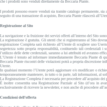
che i prodotti sono venduti direttamente da Beccaria Piante.
I prodotti possono essere venduti sia tramite catalogo permanente, sia 
seguito di una transazione di acquisto, Beccaria Piante rilascerà all’Ut
Registrazione al Sito
La navigazione e la fruizione dei servizi offerti all’interno del Sito sono
La registrazione è gratuita. Gli utenti che si registreranno al Sito dov
registrazione Completa sarà richiesto all’Utente di scegliere uno Use
segretezza sotto propria responsabilità, costituendo tali credenziali i s
l’utilizzo delle dette credenziali, saranno a lui attribuiti ed avranno effi
L’Utente è tenuto ad informare immediatamente Beccaria Piante di quals
Beccaria Piante riscontri delle violazioni potrà a propria discrezione i
Utente.
In qualsiasi momento l’Utente potrà aggiornare e/o modificare o richiede
temporaneamente mantenere, in tutto o in parte, tali informazioni, al solo
La Registrazione Completa è necessaria per procedere all’acquisto dei pr
È inoltre consentita una Registrazione Parziale al Sito (d’ora in avan
esclusivamente di ricevere la newsletter, e non anche di procedere all’ac
Condizioni dell’offerta