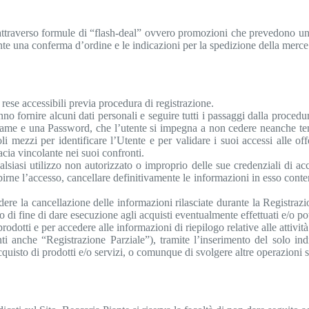
attraverso formule di “flash-deal” ovvero promozioni che prevedono una d
ente una conferma d’ordine e le indicazioni per la spedizione della merce
 rese accessibili previa procedura di registrazione.
ranno fornire alcuni dati personali e seguire tutti i passaggi dalla pro
rname e una Password, che l’utente si impegna a non cedere neanche te
oli mezzi per identificare l’Utente e per validare i suoi accessi alle of
cacia vincolante nei suoi confronti.
iasi utilizzo non autorizzato o improprio delle sue credenziali di acc
nibirne l’accesso, cancellare definitivamente le informazioni in esso con
re la cancellazione delle informazioni rilasciate durante la Registrazio
 di fine di dare esecuzione agli acquisti eventualmente effettuati e/o pot
odotti e per accedere alle informazioni di riepilogo relative alle attivi
ti anche “Registrazione Parziale”), tramite l’inserimento del solo ind
quisto di prodotti e/o servizi, o comunque di svolgere altre operazioni s