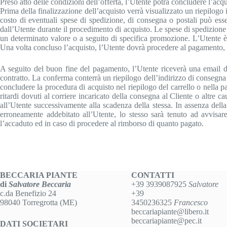
Preso atto delle condizioni dell’offerta, l’Utente potrà concludere l’acq
Prima della finalizzazione dell’acquisto verrà visualizzato un riepilogo in 
costo di eventuali spese di spedizione, di consegna o postali può esser
dall’Utente durante il procedimento di acquisto. Le spese di spedizione po
un determinato valore o a seguito di specifica promozione. L’Utente è
Una volta concluso l’acquisto, l’Utente dovrà procedere al pagamento, c
A seguito del buon fine del pagamento, l’Utente riceverà una email di 
contratto. La conferma conterrà un riepilogo dell’indirizzo di consegna
concludere la procedura di acquisto nel riepilogo del carrello o nella 
ritardi dovuti al corriere incaricato della consegna al Cliente o altre 
all’Utente successivamente alla scadenza della stessa. In assenza dell
erroneamente addebitato all’Utente, lo stesso sarà tenuto ad avvis
l’accaduto ed in caso di procedere al rimborso di quanto pagato.
BECCARIA PIANTE
CONTATTI
di
Salvatore Beccaria
+39 3939087925
Salvatore
c.da Benefizio 24
+39
98040 Torregrotta (ME)
3450236325
Francesco
beccariapiante@libero.it
beccariapiante@pec.it
DATI SOCIETARI