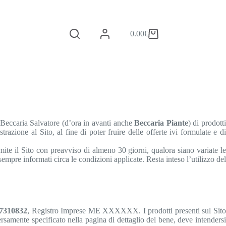
0.00
€
Carrello
i Beccaria Salvatore (d’ora in avanti anche
Beccaria Piante
) di prodott
zione al Sito, al fine di poter fruire delle offerte ivi formulate e di
amite il Sito con preavviso di almeno 30 giorni, qualora siano variate le
empre informati circa le condizioni applicate. Resta inteso l’utilizzo del
27310832
, Registro Imprese ME XXXXXX. I prodotti presenti sul Sit
samente specificato nella pagina di dettaglio del bene, deve intendersi