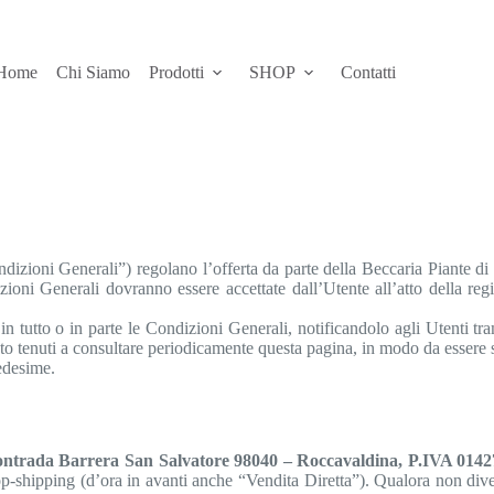
Home
Chi Siamo
Prodotti
SHOP
Contatti
ndizioni Generali”) regolano l’offerta da parte della Beccaria Piante d
 Generali dovranno essere accettate dall’Utente all’atto della registra
 in tutto o in parte le Condizioni Generali, notificandolo agli Utenti tr
anto tenuti a consultare periodicamente questa pagina, in modo da essere s
medesime.
Contrada Barrera San Salvatore 98040 – Roccavaldina, P.IVA 014
p-shipping (d’ora in avanti anche “Vendita Diretta”). Qualora non diver