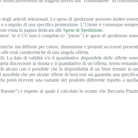
 ad ordini provenienti da soggetti diversi dal “consumatore” in conformità
degli articoli selezionati. Le spese di spedizione possono inoltre essere
alore o a seguito di una specifica promozione. L’Utente è comunque sempre
oni visita la pagina dedicata alle
Spese di Spedizione
.
ttore. Se il CC non è completo (o “pieno”) le spese di spedizione sono
stiche ma differire per colore, dimensione e prodotti accessori presenti
lle reali caratteristiche di una singola offerta.
i. La data di validità e/o il quantitativo disponibile delle offerte sono
ria discrezione la durata o il quantitativo di un’offerta, fermo restando
In alcuni casi è possibile che la disponibilità di un bene termini in un
 possibile che per alcune offerte di beni non sia garantita una specifica
he potrà ricevere una variante del prodotto differente rispetto a quella
Barrato”) e rispetto al quale è calcolato lo sconto che Beccaria Piante