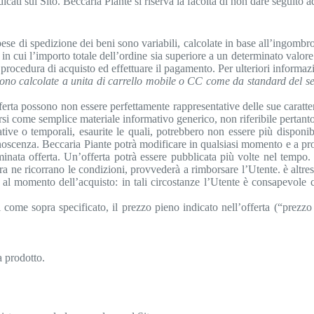
dicati sul Sito. Beccaria Piante si riserva la facoltà di non dare seguito
se di spedizione dei beni sono variabili, calcolate in base all’ingombro 
aso in cui l’importo totale dell’ordine sia superiore a un determinato v
procedura di acquisto ed effettuare il pagamento. Per ulteriori informazi
ono calcolate a unita di carrello mobile o CC come da standard del se
rta possono non essere perfettamente rappresentative delle sue caratteri
si come semplice materiale informativo generico, non riferibile pertanto a
tive o temporali, esaurite le quali, potrebbero non essere più disponibil
noscenza. Beccaria Piante potrà modificare in qualsiasi momento e a prop
minata offerta. Un’offerta potrà essere pubblicata più volte nel tempo. 
a ne ricorrano le condizioni, provvederà a rimborsare l’Utente. è altresì
e al momento dell’acquisto: in tali circostanze l’Utente è consapevole c
come sopra specificato, il prezzo pieno indicato nell’offerta (“prezzo 
a prodotto.