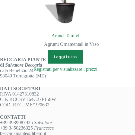
Aranci Tardivi
Agrumi Ornamentali in Vaso
Leggi tutto
BECCARIA PIANTE
di
Salvatore Beccaria
Registrati per visualizzare i prezzi
c.da Benefizio 24
98040 Torregrotta (ME)
DATI SOCIETARI
P.IVA 01427310832
C.F. BCCSVT64C27F158W
COD. REG. ME/19/0632
CONTATTI
+39 3939087925
Salvatore
+39 3450236325
Francesco
beccariapiante@libero.it