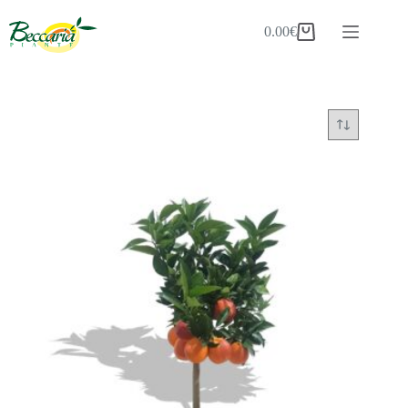
Salta
al
0.00
€
Carrello
contenuto