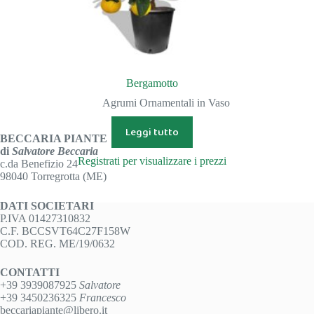
Bergamotto
Agrumi Ornamentali in Vaso
Leggi tutto
BECCARIA PIANTE
di
Salvatore Beccaria
Registrati per visualizzare i prezzi
c.da Benefizio 24
98040 Torregrotta (ME)
DATI SOCIETARI
P.IVA 01427310832
C.F. BCCSVT64C27F158W
COD. REG. ME/19/0632
CONTATTI
+39 3939087925
Salvatore
+39 3450236325
Francesco
beccariapiante@libero.it